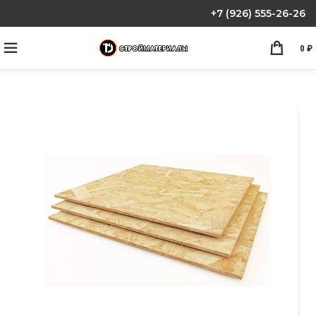
+7 (926) 555-26-26
0
₽