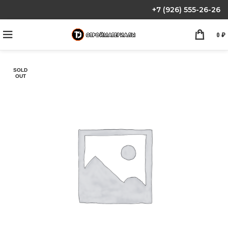
+7 (926) 555-26-26
0
₽
SOLD
OUT