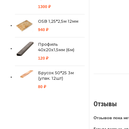
1300
₽
OSB 1,25*2,5м 12мм
940
₽
Профиль
40х20х1,5мм (6м)
120
₽
Брусок 50*25 3м
(упак. 12шт)
80
₽
Отзывы
Отзывов пока нет