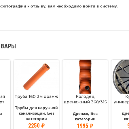
фотографии к отзыву, вам необходимо войти в систему.
ОВАРЫ
ная
Труба 160 3м оранж
Колодец
К
рт
дренажный 368/315
универ
)
(мин. 2м)
Трубы для наружной
канализации
,
Без
Др
и
Дренаж
,
Без
категории
ка
категории
2250
₽
1995
₽