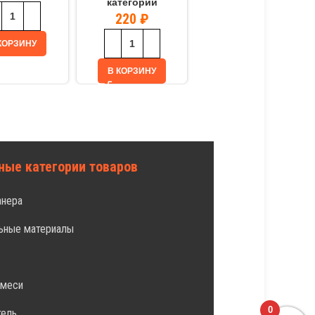
категории
категории
220
₽
370
₽
КОРЗИНУ
В КОРЗИНУ
В КОРЗИНУ
ные категории товаров
анера
ьные материалы
л
смеси
0
тель