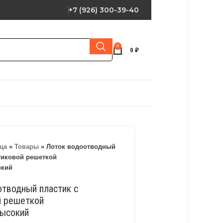
+7 (926) 300-39-40
0
0
₽
ца
»
Товары
»
Лоток водоотводный
тиковой решеткой
окий
отводный пластик с
й решеткой
высокий