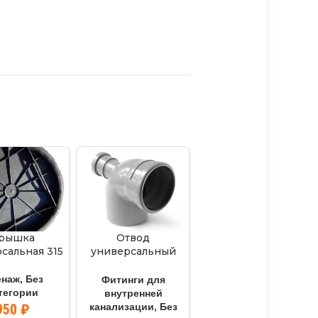
рышка
Отвод
Крестовина
сальная 315
универсальный
110х110х110 90*
110х50х90* (фронт.)
серая
енаж
,
Без
Фитинги для
Фитинги для
тегории
внутренней
внутренней
950
₽
канализации
,
Без
канализации
,
Без