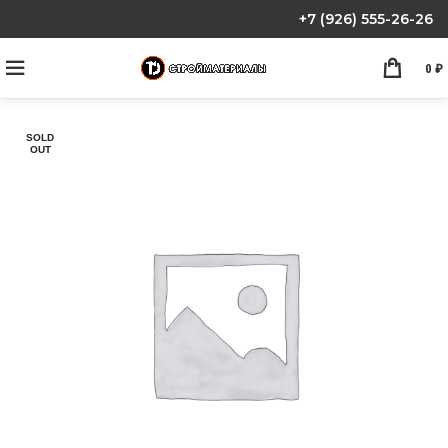
+7 (926) 555-26-26
0
₽
SOLD
OUT