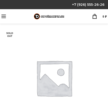
+7 (926) 555-26-26
0
₽
SOLD
OUT