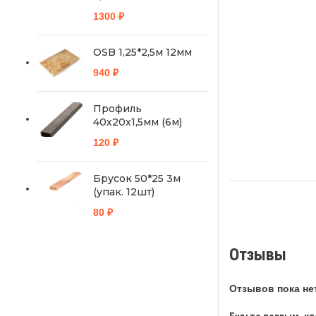
1300
₽
OSB 1,25*2,5м 12мм
940
₽
Профиль
40х20х1,5мм (6м)
120
₽
Брусок 50*25 3м
(упак. 12шт)
80
₽
Отзывы
Отзывов пока нет