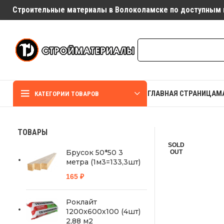
Строительные материалы в Волоколамске по доступным 
ГЛАВНАЯ СТРАНИЦА
М
КАТЕГОРИИ ТОВАРОВ
ТОВАРЫ
SOLD
Брусок 50*50 3
OUT
метра (1м3=133,3шт)
165
₽
Роклайт
1200х600х100 (4шт)
2,88 м2