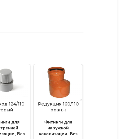
од 124/110
Редукция 160/110
Труба гофро 110
серый
оранж
красная,синяя
двухслойная
защитная
инги для
Фитинги для
Дренаж
,
Без
утренней
наружной
категории
изации
,
Без
канализации
,
Без
250
₽