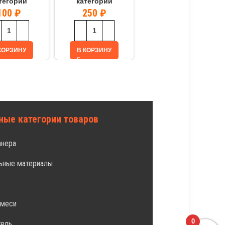
тегории
категории
100
₽
250
₽
В КОРЗИНУ
КОРЗИНУ
В КОРЗИНУ
ные категории товаров
анера
ьные материалы
л
смеси
0
тель