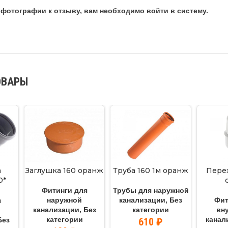
фотографии к отзыву, вам необходимо войти в систему.
ОВАРЫ
а
Заглушка 160 оранж
Труба 160 1м оранж
Перех
0*
Фитинги для
Трубы для наружной
наружной
канализации
,
Без
Фит
я
канализации
,
Без
категории
вн
категории
канал
610
₽
Без