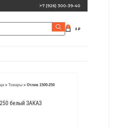
+7 (926) 300-39-40
0
0
₽
ца
»
Товары
»
Отлив 1500-250
-250 белый ЗАКАЗ
и