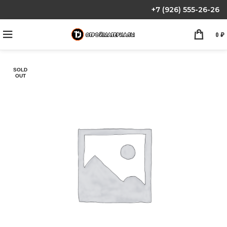
+7 (926) 555-26-26
0
₽
SOLD
OUT