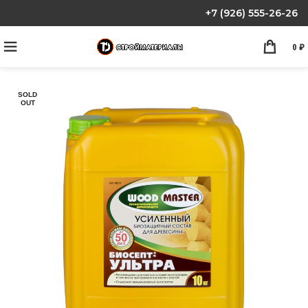
+7 (926) 555-26-26
0
₽
SOLD
OUT