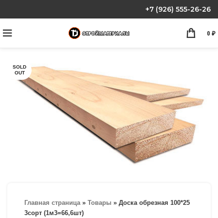
+7 (926) 555-26-26
0
₽
SOLD
OUT
Главная страница
»
Товары
»
Доска обрезная 100*25
3сорт (1м3=66,6шт)