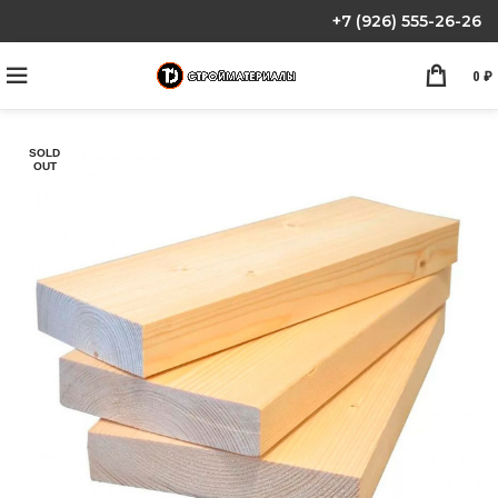
+7 (926) 555-26-26
0
₽
SOLD
OUT