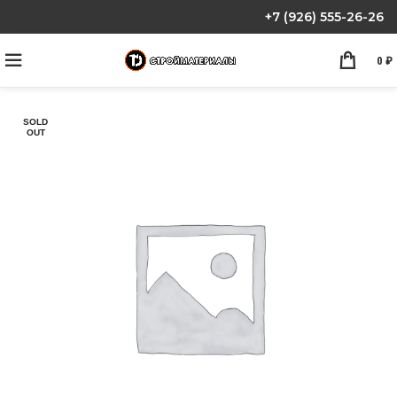
+7 (926) 555-26-26
0
₽
SOLD
OUT