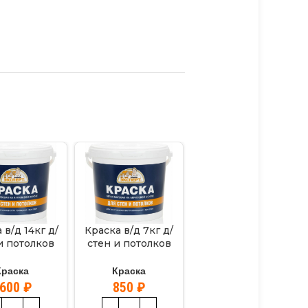
 в/д 14кг д/
Краска в/д 7кг д/
Эмаль ПФ-115 серая
и потолков
стен и потолков
ЭКСПЕРТ 0,8кг
КСПЕРТ
ЭКСПЕРТ
Краска
Краска
Краска
410
₽
1600
₽
850
₽