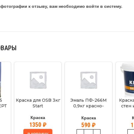
фотографии к отзыву, вам необходимо войти в систему.
ОВАРЫ
5
Краска для OSB 3кг
Эмаль ПФ-266М
Краска
ЕРТ
Start
0,9кг красно-
стен 
коричневая
Э
ЭКСПЕРТ
Краска
Краска
1350
₽
590
₽