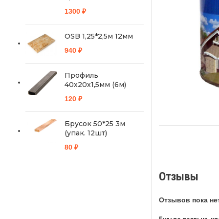
1300
₽
OSB 1,25*2,5м 12мм
940
₽
Профиль
40х20х1,5мм (6м)
120
₽
Брусок 50*25 3м
(упак. 12шт)
80
₽
Отзывы
Отзывов пока нет