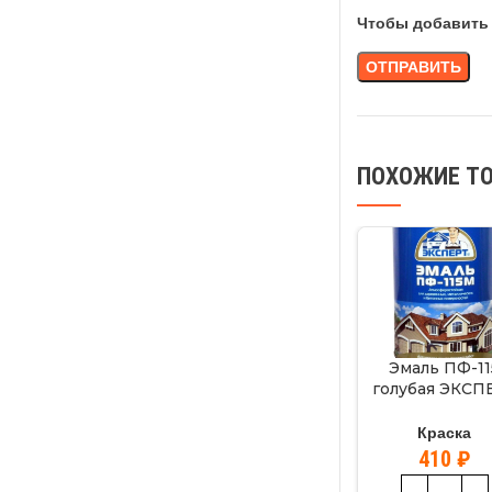
Чтобы добавить 
ПОХОЖИЕ Т
Эмаль ПФ-11
голубая ЭКСП
0,8кг
Краска
410
₽