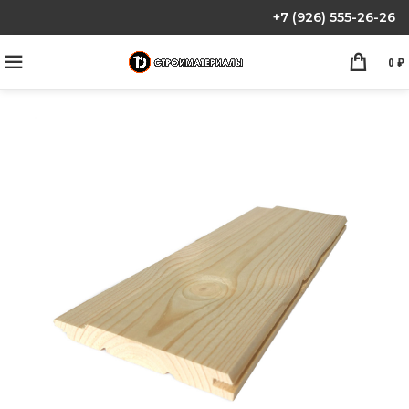
+7 (926) 555-26-26
0
₽