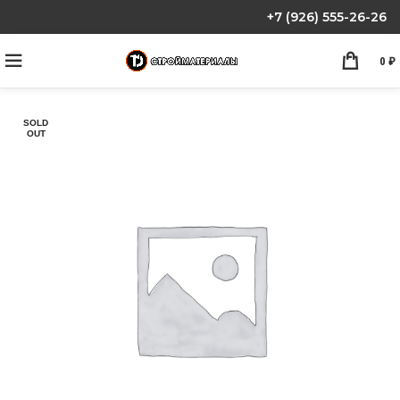
+7 (926) 555-26-26
0
₽
SOLD
OUT