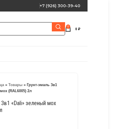
+7 (926) 300-39-40
0
0
₽
ца
»
Товары
»
Грунт-эмаль 3в1
 мох (RAL6005) 2л
 3в1 «Dali» зеленый мох
л