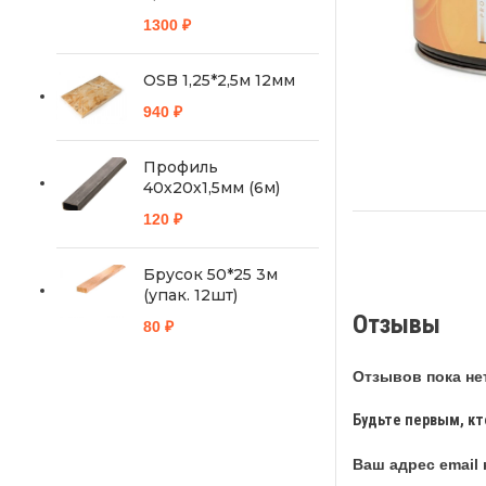
1300
₽
OSB 1,25*2,5м 12мм
940
₽
Профиль
40х20х1,5мм (6м)
120
₽
Брусок 50*25 3м
(упак. 12шт)
Отзывы
80
₽
Отзывов пока нет
Будьте первым, кто
Ваш адрес email 