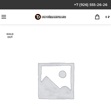
+7 (926) 555-26-26
0
₽
SOLD
OUT