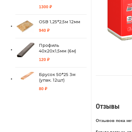
1300
₽
OSB 1,25*2,5м 12мм
940
₽
Профиль
40х20х1,5мм (6м)
120
₽
Брусок 50*25 3м
(упак. 12шт)
80
₽
Отзывы
Отзывов пока нет