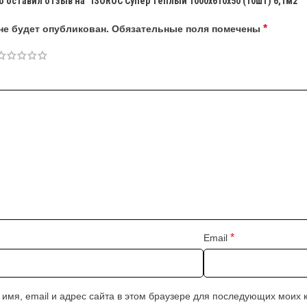
о оставил отзыв на “ISOROC Супер теплый 1000х610х50 (10шт) 6,1м2”
*
не будет опубликован.
Обязательные поля помечены
*
Email
 имя, email и адрес сайта в этом браузере для последующих моих