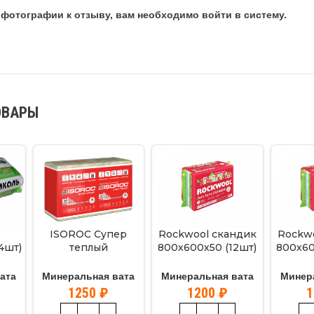
фотографии к отзыву, вам необходимо войти в систему.
ОВАРЫ
ISOROC Супер
Rockwool скандик
Rockw
4шт)
теплый
800х600х50 (12шт)
800х60
1000х610х100 (5шт)
5,76м2
3,05м2
ата
Минеральная вата
Минеральная вата
Минер
1250
₽
1200
₽
1