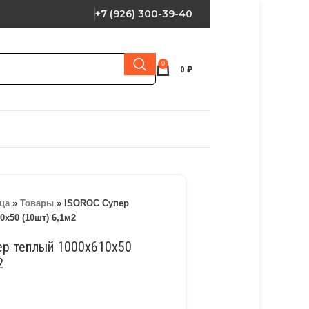
+7 (926) 300-39-40
0
0
₽
ца
»
Товары
»
ISOROC Супер
0х50 (10шт) 6,1м2
ер теплый 1000х610х50
2