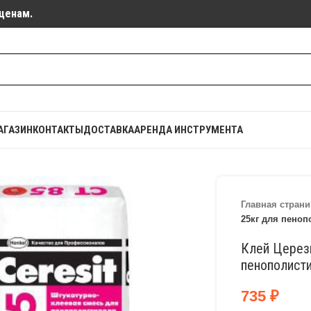
ценам.
АГАЗИН
КОНТАКТЫ
ДОСТАВКА
АРЕНДА ИНСТРУМЕНТА
Главная страни
25кг для пеноп
Клей Церези
пенополист
735
₽