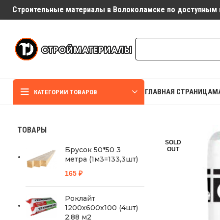
Строительные материалы в Волоколамске по доступным 
ГЛАВНАЯ СТРАНИЦА
М
КАТЕГОРИИ ТОВАРОВ
ТОВАРЫ
SOLD
Брусок 50*50 3
OUT
метра (1м3=133,3шт)
165
₽
Роклайт
1200х600х100 (4шт)
2,88 м2