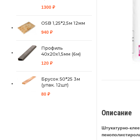
1300
₽
OSB 1,25*2,5м 12мм
940
₽
Профиль
40х20х1,5мм (6м)
120
₽
Брусок 50*25 3м
(упак. 12шт)
80
₽
Описание
Штукатурно-клее
пенополистирола