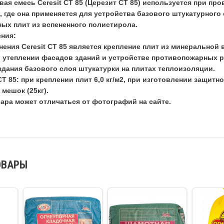
вая смесь Ceresit CT 85 (Церезит СТ 85) используется при пр
 где она применяется для устройства базового штукатурного 
ых плит из вспененного полистирола.
ния:
ния Ceresit CT 85 является крепление плит из минеральной в
 утеплении фасадов зданий и устройстве противопожарных р
здания базового слоя штукатурки на плитах теплоизоляции.
Т 85: при креплении плит 6,0 кг/м2, при изготовлении защитног
 мешок (25кг).
ара может отличаться от фотографий на сайте.
ОВАРЫ