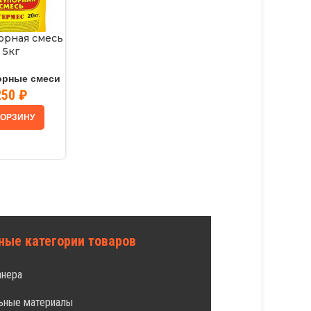
орная смесь
5кг
орные смеси
250
₽
КОРЗИНУ
ные категории товаров
анера
ьные материалы