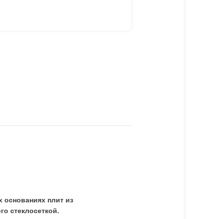
и
х основаниях плит из
го стеклосеткой.