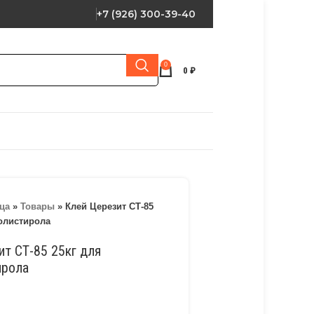
+7 (926) 300-39-40
0
0
₽
ца
»
Товары
»
Клей Церезит СТ-85
олистирола
т СТ-85 25кг для
ирола