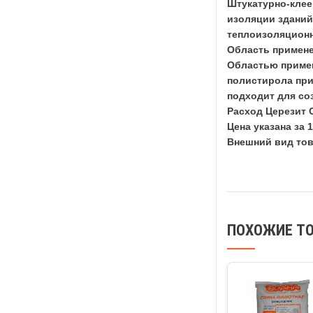
Штукатурно-клее
изоляции зданий,
теплоизоляционн
Область примене
Областью примене
полистирола при
подходит для со
Расход Церезит С
Цена указана за 1
Внешний вид тов
ПОХОЖИЕ Т