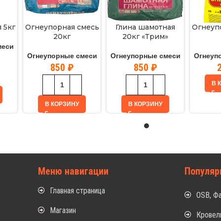
 5кг
Огнеупорная смесь
Глина шамотная
Огнеуп
20кг
20кг «Трим»
меси
Огнеупорные смеси
Огнеупорные смеси
Огнеуп
850
₽
850
₽
В 
В КОРЗИНУ
В КОРЗИНУ
Меню навигации
Популяр
Главная страница
OSB, Ф
Магазин
Кровел