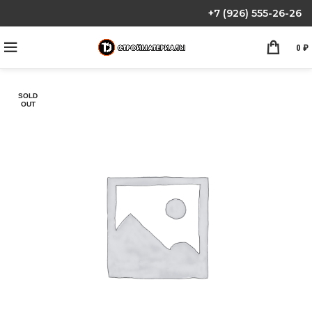
+7 (926) 555-26-26
0
₽
SOLD
OUT