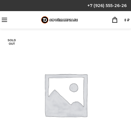
+7 (926) 555-26-26
0
₽
SOLD
OUT