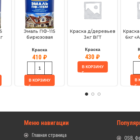
5
Эмаль ПФ-115
Краска д/деревьев
Краска
г
бирюзовая
3кг ВГТ
6кг «
ЭКСПЕРТ 0,8кг
Краска
Краска
430
₽
410
₽
В КОРЗИНУ
В 
В КОРЗИНУ
Меню навигации
Популяр
Главная страница
OSB, Ф