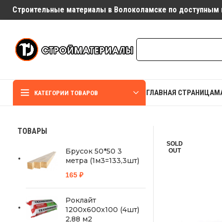
Строительные материалы в Волоколамске по доступным 
ГЛАВНАЯ СТРАНИЦА
М
КАТЕГОРИИ ТОВАРОВ
ТОВАРЫ
SOLD
Брусок 50*50 3
OUT
метра (1м3=133,3шт)
165
₽
Роклайт
1200х600х100 (4шт)
2,88 м2