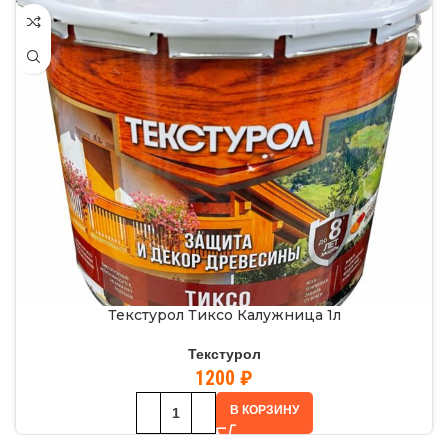
Текстурол Тиксо Калужница 1л
Текстурол
1200
₽
В КОРЗИНУ