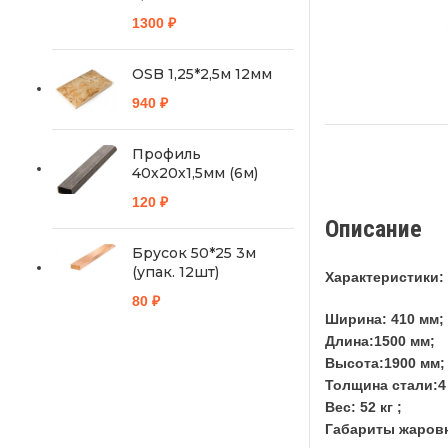
1300
₽
OSB 1,25*2,5м 12мм
940
₽
Профиль
40х20х1,5мм (6м)
120
₽
Описание
Брусок 50*25 3м
(упак. 12шт)
Характеристики:
80
₽
Ширина: 410 мм;
Длина:1500 мм;
Высота:1900 мм;
Толщина стали:4
Вес: 52 кг ;
Габариты жаровн