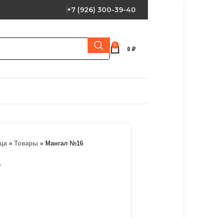
+7 (926) 300-39-40
0
0
₽
ца
»
Товары
»
Мангал №16
6
и