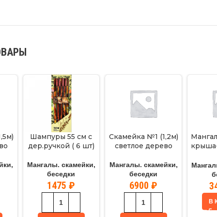
ОВАРЫ
,5м)
Шампуры 55 см с
Скамейка №1 (1,2м)
Мангал
во
дер.ручкой ( 6 шт)
светлое дерево
крыша-
м
йки,
Мангалы. скамейки,
Мангалы. скамейки,
Мангал
беседки
беседки
б
1475
₽
6900
₽
3
В 