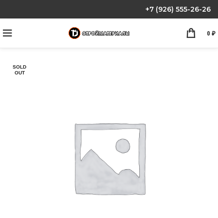
+7 (926) 555-26-26
0
₽
SOLD
OUT