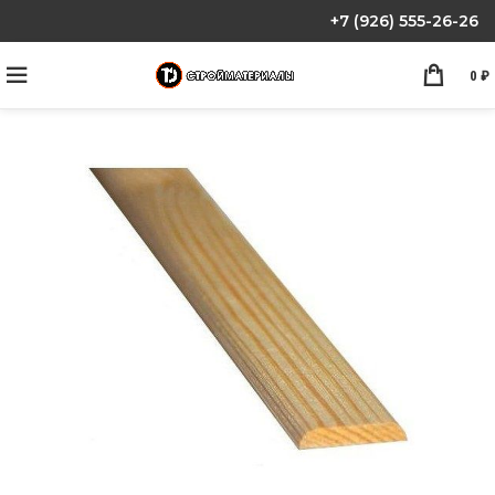
+7 (926) 555-26-26
0
₽