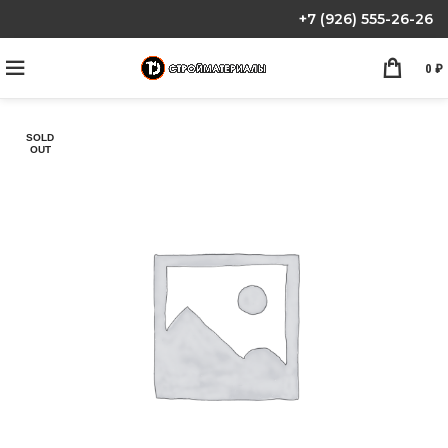
+7 (926) 555-26-26
0
₽
SOLD
OUT