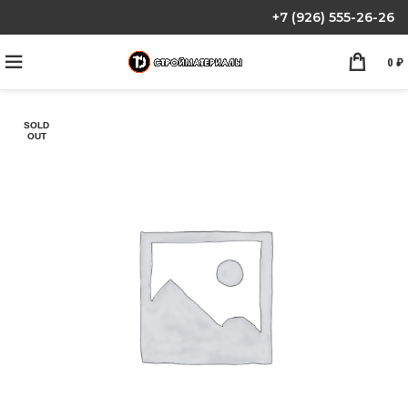
+7 (926) 555-26-26
0
₽
SOLD
OUT