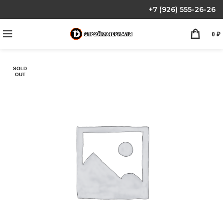
+7 (926) 555-26-26
0
₽
SOLD
OUT