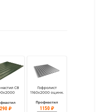
настил С8
Гофролист
Профнастил С8
00х2000
1160х2000 оцинк.
1200х2000
ный(6005)
коричневый(8017)
Профнастил
офнастил
Профнастил
1150
₽
1290
₽
1290
₽