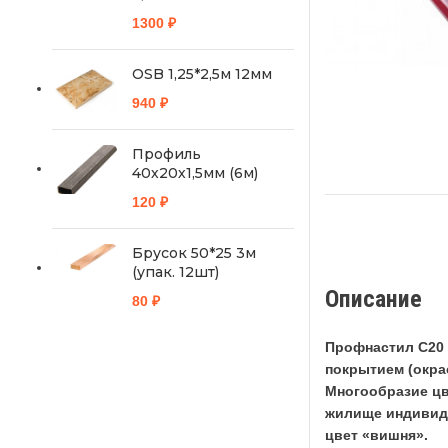
1300
₽
OSB 1,25*2,5м 12мм
940
₽
Профиль
40х20х1,5мм (6м)
120
₽
Брусок 50*25 3м
(упак. 12шт)
Описание
80
₽
Профнастил С20 
покрытием (окрас
Многообразие цв
жилище индивиду
цвет «вишня».