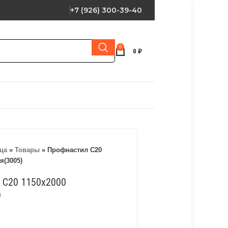
+7 (926) 300-39-40
0
0
₽
ца
»
Товары
»
Профнастил С20
я(3005)
 С20 1150х2000
)