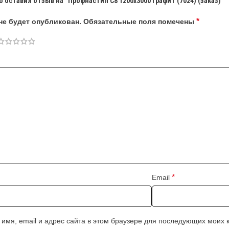
 оставил отзыв на “Профнастил С8 1200х3000 графит (7024) (заказ)”
*
не будет опубликован.
Обязательные поля помечены
*
Email
 имя, email и адрес сайта в этом браузере для последующих моих