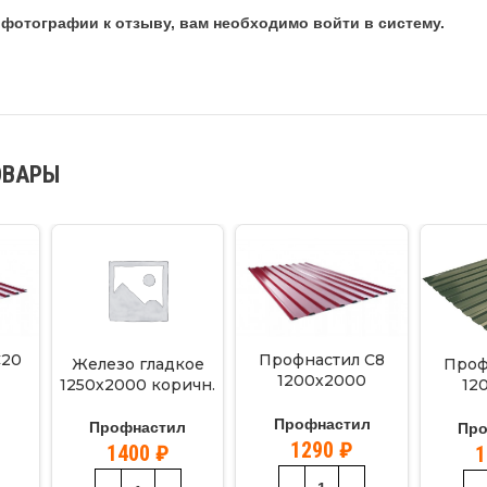
фотографии к отзыву, вам необходимо войти в систему.
ОВАРЫ
С20
Профнастил С8
Железо гладкое
Проф
1200х2000
1250х2000 коричн.
12
)
вишня(3005)
зеле
л
Профнастил
Профнастил
Пр
1290
₽
1400
₽