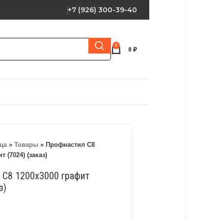
+7 (926) 300-39-40
0
0
₽
ца
»
Товары
»
Профнастил С8
т (7024) (заказ)
 С8 1200х3000 графит
з)