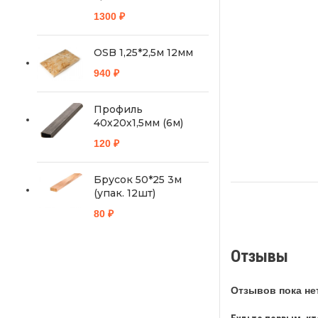
1300
₽
OSB 1,25*2,5м 12мм
940
₽
Профиль
40х20х1,5мм (6м)
120
₽
Брусок 50*25 3м
(упак. 12шт)
80
₽
Отзывы
Отзывов пока нет