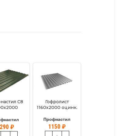
настил С8
Гофролист
00х2000
1160х2000 оцинк.
Железо гладкое
ный(6005)
1250х2000 оцинк.
Профнастил
офнастил
1150
₽
1290
₽
Профнастил
1150
₽