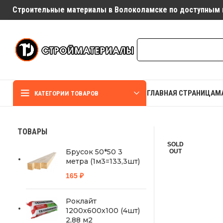
Строительные материалы в Волоколамске по доступным 
ГЛАВНАЯ СТРАНИЦА
М
КАТЕГОРИИ ТОВАРОВ
ТОВАРЫ
SOLD
Брусок 50*50 3
OUT
метра (1м3=133,3шт)
165
₽
Роклайт
1200х600х100 (4шт)
2,88 м2