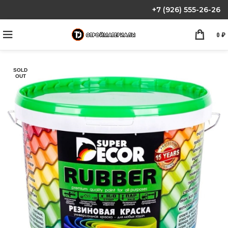
+7 (926) 555-26-26
0
₽
SOLD
OUT