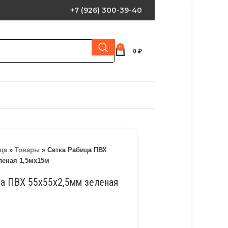
+7 (926) 300-39-40
0
0
₽
ца
»
Товары
»
Сетка Рабица ПВХ
леная 1,5мх15м
ца ПВХ 55х55х2,5мм зеленая