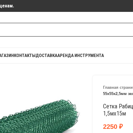
ценам.
АГАЗИН
КОНТАКТЫ
ДОСТАВКА
АРЕНДА ИНСТРУМЕНТА
Главная страни
55х55х2,5мм зе
Сетка Раби
1,5мх15м
2250
₽