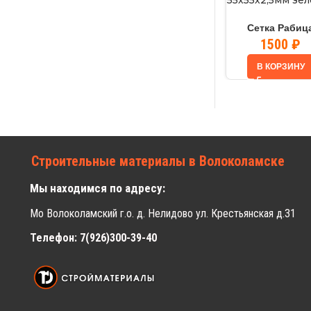
55х55х2,5мм зе
1,5мх10м
Сетка Рабиц
1500
₽
В КОРЗИНУ
Строительные материалы в Волоколамске
Мы находимся по адресу:
Мо Волоколамский г.о. д. Нелидово ул. Крестьянская д.31
Телефон: 7(926)300-39-40