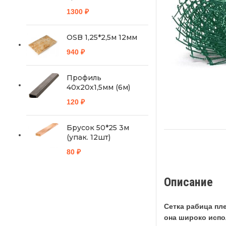
1300
₽
OSB 1,25*2,5м 12мм
940
₽
Профиль
40х20х1,5мм (6м)
120
₽
Брусок 50*25 3м
(упак. 12шт)
80
₽
Описание
Сетка рабица пл
она широко испо