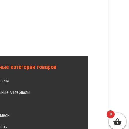
ные категории товаров
анера
ьные материалы
л
0
смеси
тель