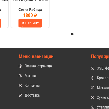
леная
55х55х1,8мм 2,0х10м
Сетка Рабица
а
1800
₽
В КОРЗИНУ
Меню навигации
Популяр
Главная страница
OSB, Ф
Магазин
Кровел
Контакты
Метал
Доставка
Сухие 
Утепли