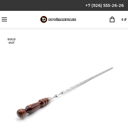
+7 (926) 555-26-26
0
₽
SOLD
OUT