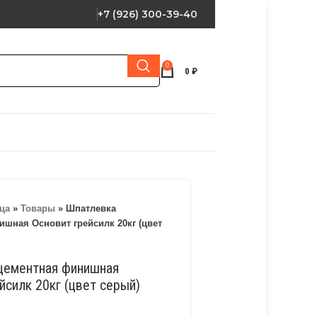
+7 (926) 300-39-40
0
0
₽
ца
»
Товары
»
Шпатлевка
шная Основит грейсилк 20кг (цвет
цементная финишная
йсилк 20кг (цвет серый)