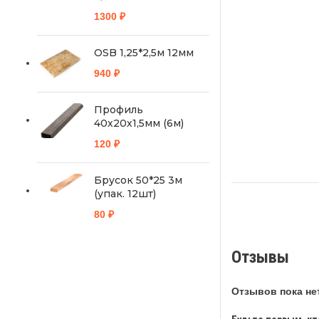
1300
₽
OSB 1,25*2,5м 12мм
940
₽
Профиль
40х20х1,5мм (6м)
120
₽
Брусок 50*25 3м
(упак. 12шт)
80
₽
Отзывы
Отзывов пока нет