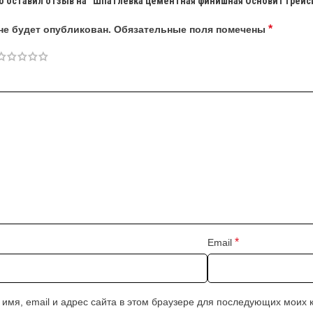
о оставил отзыв на “Шпатлевка цементная финишная Основит грейси
*
не будет опубликован.
Обязательные поля помечены
*
Email
 имя, email и адрес сайта в этом браузере для последующих моих