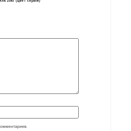
лк 20кг (цвет серый)”
 комментариев.