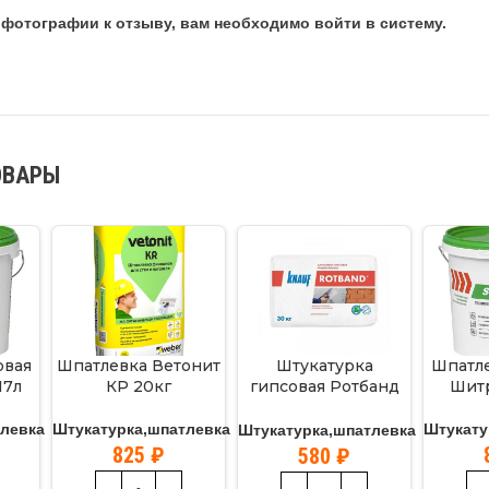
фотографии к отзыву, вам необходимо войти в систему.
ОВАРЫ
овая
Шпатлевка Ветонит
Штукатурка
Шпатле
17л
КР 20кг
гипсовая Ротбанд
Шитр
30кг
тлевка
Штукатурка,шпатлевка
Штукату
Штукатурка,шпатлевка
825
₽
580
₽