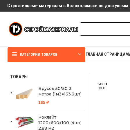
Строительные материалы в Волоколамске по доступным 
ГЛАВНАЯ СТРАНИЦА
М
КАТЕГОРИИ ТОВАРОВ
ТОВАРЫ
SOLD
Брусок 50*50 3
OUT
метра (1м3=133,3шт)
165
₽
Роклайт
1200х600х100 (4шт)
2,88 м2