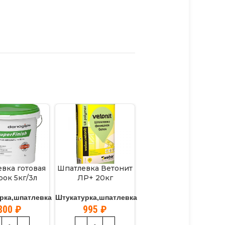
вка готовая
Шпатлевка Ветонит
ок 5кг/3л
ЛР+ 20кг
рка,шпатлевка
Штукатурка,шпатлевка
800
₽
995
₽