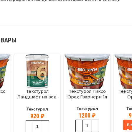
ОВАРЫ
ксо
Текстурол
Текстурол Тиксо
Текст
Ландшафт на вод.
Орех Гварнери 1л
О
основе Осенний лес
0,9л
Текстурол
Те
Текстурол
1200
₽
920
₽
В 