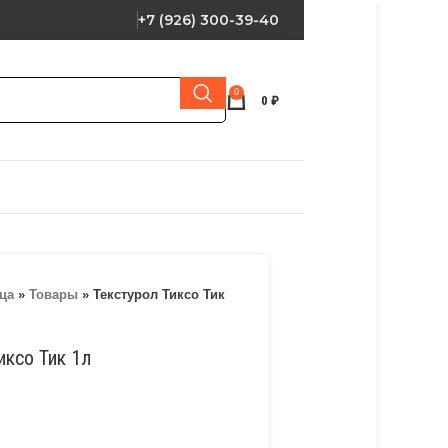
+7 (926) 300-39-40
0
0
₽
ца
»
Товары
»
Текстурол Тиксо Тик
иксо Тик 1л