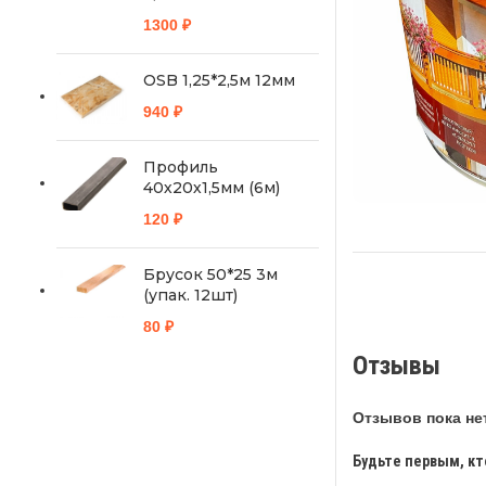
1300
₽
OSB 1,25*2,5м 12мм
940
₽
Профиль
40х20х1,5мм (6м)
120
₽
Брусок 50*25 3м
(упак. 12шт)
80
₽
Отзывы
Отзывов пока нет
Будьте первым, кт