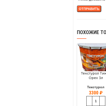
ПОХОЖИЕ Т
Текстурол Ти
Орех 3л
Текстурол
3300
₽