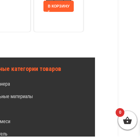
В КОРЗИНУ
ные категории товаров
анера
ьные материалы
л
0
смеси
тель