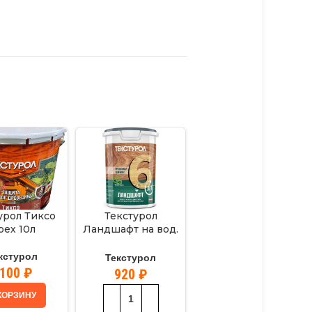
урол Тиксо
Текстурол
Текстурол Тиксо
рех 10л
Ландшафт на вод.
Сосна 10л
основе Серый 0,9л
кстурол
Текстурол
Текстурол
9100
₽
9450
₽
920
₽
КОРЗИНУ
В КОРЗИНУ