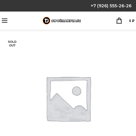
+7 (926) 555-26-26
0
₽
SOLD
OUT