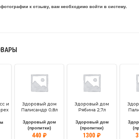
фотографии к отзыву, вам необходимо войти в систему.
ОВАРЫ
сс и
Здоровый дом
Здоровый дом
Здор
орех
Палисандр 0,8л
Рябина 2,7л
Пал
Здоровый дом
Здоровый дом
Здо
ом
(пропитки)
(пропитки)
(п
440
₽
1300
₽