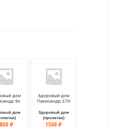
овый дом
Здоровый дом
Масло для терасс и
исандр 9л
Палисандр 2,7л
дерев. полов.
бесцвет. 0,75л.
ровый дом
Здоровый дом
Здоровый дом
ропитки)
(пропитки)
(пропитки)
3800
₽
1500
₽
930
₽