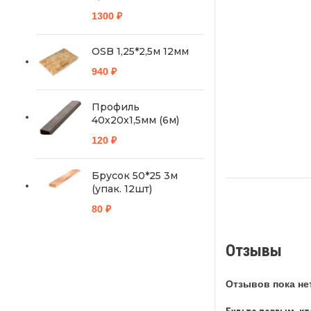
1300
₽
OSB 1,25*2,5м 12мм
940
₽
Профиль
40х20х1,5мм (6м)
120
₽
Брусок 50*25 3м
(упак. 12шт)
80
₽
Отзывы
Отзывов пока нет