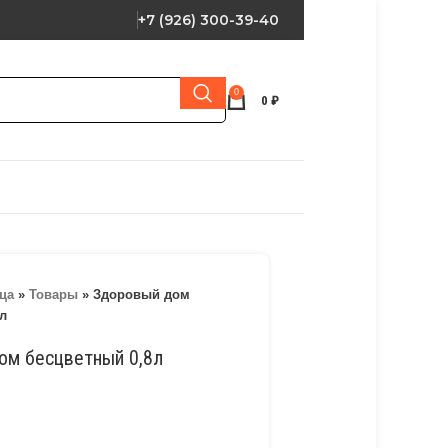
+7 (926) 300-39-40
0
0
₽
ца
»
Товары
»
Здоровый дом
л
ом бесцветный 0,8л