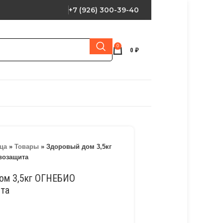
+7 (926) 300-39-40
0
0
₽
ца
»
Товары
»
Здоровый дом 3,5кг
возащита
ом 3,5кг ОГНЕБИО
та