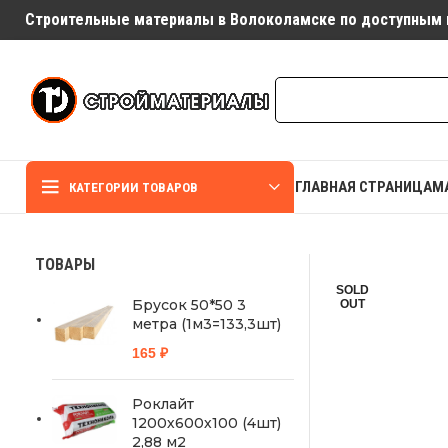
Строительные материалы в Волоколамске по доступным 
ГЛАВНАЯ СТРАНИЦА
М
КАТЕГОРИИ ТОВАРОВ
ТОВАРЫ
SOLD
Брусок 50*50 3
OUT
метра (1м3=133,3шт)
165
₽
Роклайт
1200х600х100 (4шт)
2,88 м2