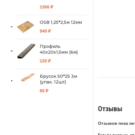
1300
₽
OSB 1,25*2,5м 12мм
940
₽
Профиль
40х20х1,5мм (6м)
120
₽
Брусок 50*25 3м
(упак. 12шт)
80
₽
Отзывы
Отзывов пока нет