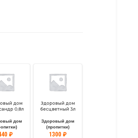
овый дом
Здоровый дом
Масло для терасс и
сандр 0,8л
бесцветный 3л
дерев. полов. орех
0,75л.
ровый дом
Здоровый дом
Здоровый дом
ропитки)
(пропитки)
(пропитки)
440
₽
1300
₽
970
₽