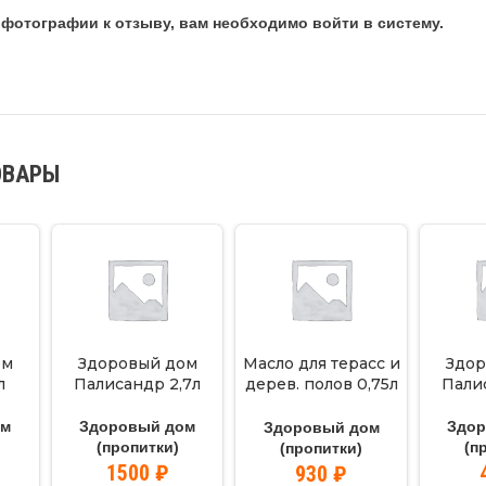
фотографии к отзыву, вам необходимо войти в систему.
ОВАРЫ
ом
Здоровый дом
Масло для терасс и
Здор
л
Палисандр 2,7л
дерев. полов 0,75л
Пали
Венге
ом
Здоровый дом
Здо
Здоровый дом
(пропитки)
(п
(пропитки)
1500
₽
930
₽