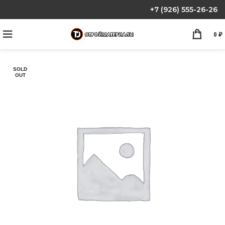
+7 (926) 555-26-26
0
₽
SOLD
OUT