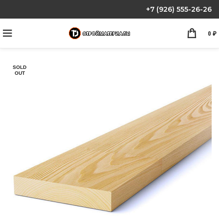
+7 (926) 555-26-26
0
₽
SOLD
OUT