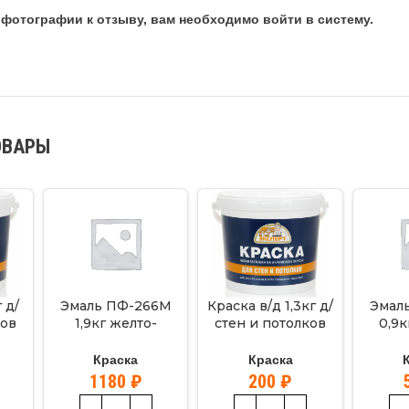
фотографии к отзыву, вам необходимо войти в систему.
ОВАРЫ
 д/
Эмаль ПФ-266М
Краска в/д 1,3кг д/
Эмал
ков
1,9кг желто-
стен и потолков
0,9к
коричневая
ЭКСПЕРТ
кор
ЭКСПЕРТ
Э
Краска
Краска
1180
₽
200
₽