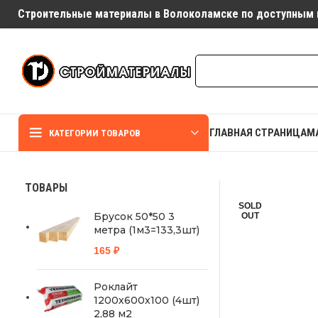
Строительные материалы в Волоколамске по доступным 
ГЛАВНАЯ СТРАНИЦА
М
КАТЕГОРИИ ТОВАРОВ
ТОВАРЫ
SOLD
Брусок 50*50 3
OUT
метра (1м3=133,3шт)
165
₽
Роклайт
1200х600х100 (4шт)
2,88 м2