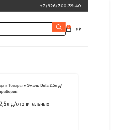
+7 (926) 300-39-40
0
0
₽
ца
»
Товары
»
Эмаль Dufa 2,5л д/
приборов
2,5л д/отопительных