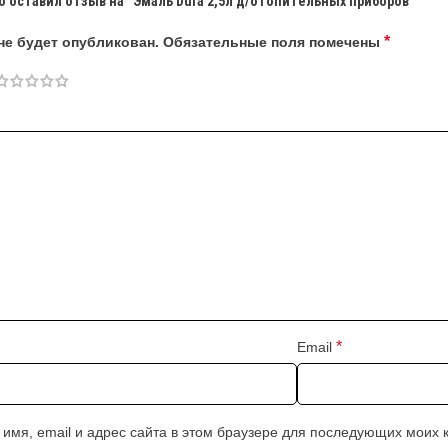
о оставил отзыв на “Эмаль Dufa 2,5л д/отопительных приборов”
*
не будет опубликован.
Обязательные поля помечены
*
Email
 имя, email и адрес сайта в этом браузере для последующих моих