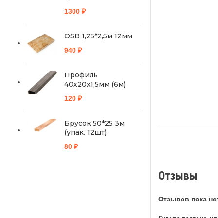
1300
₽
OSB 1,25*2,5м 12мм
940
₽
Профиль
40х20х1,5мм (6м)
120
₽
Брусок 50*25 3м
(упак. 12шт)
80
₽
Отзывы
Отзывов пока нет