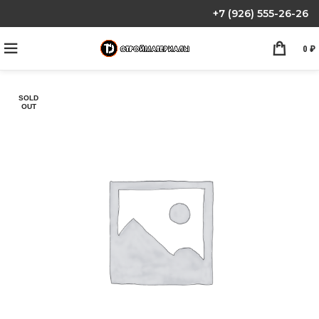
+7 (926) 555-26-26
0
₽
SOLD
OUT