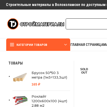
Строительные материалы в Волоколамске по доступным 
ГЛАВНАЯ СТРАНИЦА
М
КАТЕГОРИИ ТОВАРОВ
ТОВАРЫ
SOLD
Брусок 50*50 3
OUT
метра (1м3=133,3шт)
165
₽
Роклайт
1200х600х100 (4шт)
2,88 м2