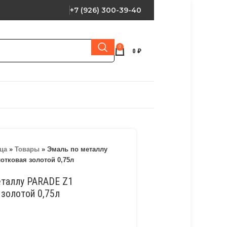
+7 (926) 300-39-40
0
0
₽
ца
»
Товары
»
Эмаль по металлу
отковая золотой 0,75л
еталлу PARADE Z1
золотой 0,75л