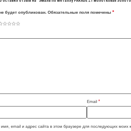
о оставил отзыв на “Эмаль по металлу PARADE Z1 молотковая золото
*
не будет опубликован.
Обязательные поля помечены
*
Email
 имя, email и адрес сайта в этом браузере для последующих моих