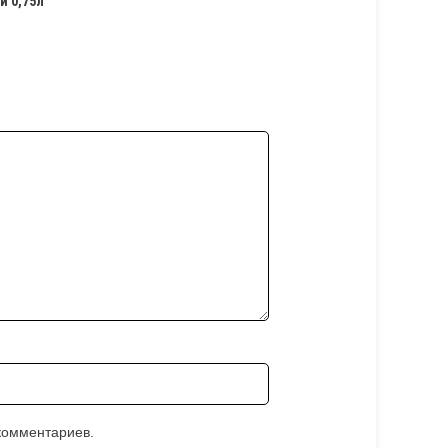
й 0,75л”
 комментариев.