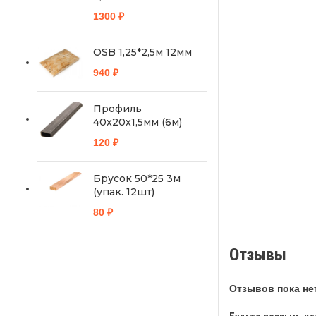
1300
₽
OSB 1,25*2,5м 12мм
940
₽
Профиль
40х20х1,5мм (6м)
120
₽
Брусок 50*25 3м
(упак. 12шт)
80
₽
Отзывы
Отзывов пока нет