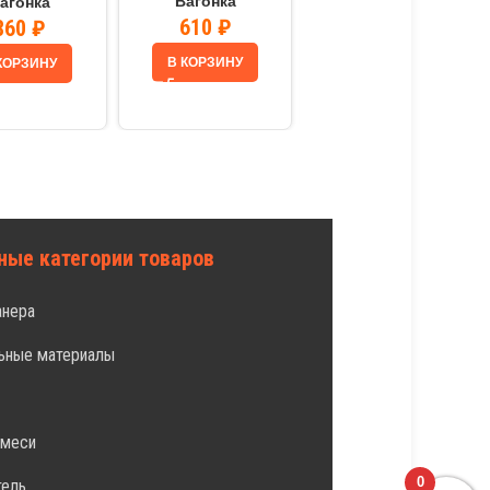
Вагонка
Вагонка
агонка
610
₽
1300
₽
860
₽
В КОРЗИНУ
КОРЗИНУ
В КОРЗИНУ
ные категории товаров
анера
ьные материалы
л
смеси
0
тель