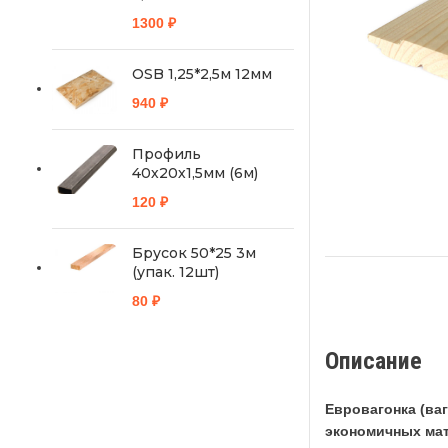
1300
₽
OSB 1,25*2,5м 12мм
940
₽
Профиль
40х20х1,5мм (6м)
120
₽
Брусок 50*25 3м
(упак. 12шт)
80
₽
Описание
Евровагонка (ваг
экономичных мат