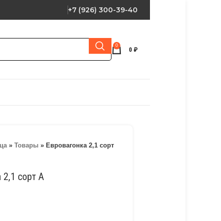
+7 (926) 300-39-40
0
0
₽
ца
»
Товары
»
Евровагонка 2,1 сорт
 2,1 сорт А
и