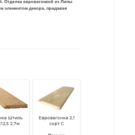
й. Отделка евровагонкой из Липы
м элементом декора, придавая
нка Штиль
Евровагонка 2,1
Евровагонка 2,4
12,5 2,7м
сорт С
сорт АВ
8шт) сортС