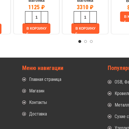
Вагонка
Вагонка
В
1125
₽
3310
₽
В 
В КОРЗИНУ
В КОРЗИНУ
Меню навигации
Популяр
Главная страница
OSB, Ф
Магазин
Кровел
Контакты
Метал
Доставка
Сухие 
Утепли