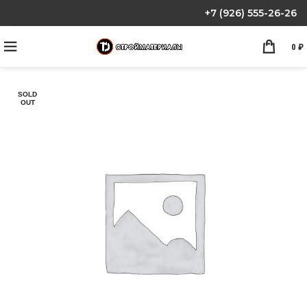
+7 (926) 555-26-26
0
₽
SOLD
OUT