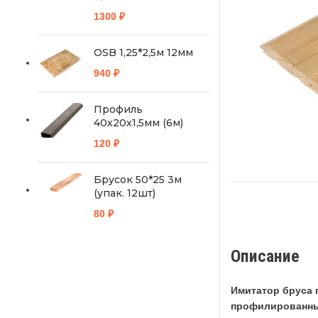
1300
₽
OSB 1,25*2,5м 12мм
940
₽
Профиль
40х20х1,5мм (6м)
120
₽
Брусок 50*25 3м
(упак. 12шт)
80
₽
Описание
Имитатор бруса
профилированный