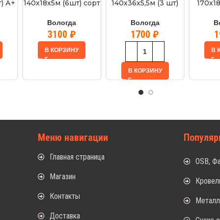
) А+
140х18х5м (6шт) сорт
140х36х5,5м (3 шт)
170х18
л)
АВ (Вологда)
А+ В (Архан. обл)
сорт А
Вологда
Вологда
В
3100
₽
1700
₽
1
В КОРЗИНУ
В 
В КОРЗИНУ
Меню навигации
Популяр
Главная страница
OSB, Ф
Магазин
Кровел
Контакты
Метал
Доставка