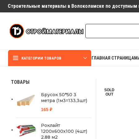
Строительные материалы в Волоколамске по доступным 
ГЛАВНАЯ СТРАНИЦА
М
КАТЕГОРИИ ТОВАРОВ
ТОВАРЫ
SOLD
Брусок 50*50 3
OUT
метра (1м3=133,3шт)
165
₽
Роклайт
1200х600х100 (4шт)
2,88 м2