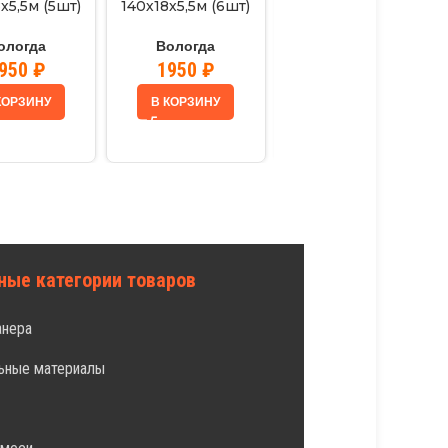
х5,5м (5шт)
140х18х5,5м (6шт)
170х18х6м (5шт) сорт
В (Вологда)
сорт АВ (Вологда)
АВ (Вологда)
ологда
Вологда
Вологда
950
₽
1950
₽
2100
₽
КОРЗИНУ
В КОРЗИНУ
В КОРЗИНУ
ные категории товаров
анера
ьные материалы
л