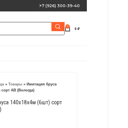
+7 (926) 300-39-40
0
0
₽
ца
»
Товары
»
Имитация бруса
 сорт АВ (Вологда)
уса 140х18х4м (6шт) сорт
)