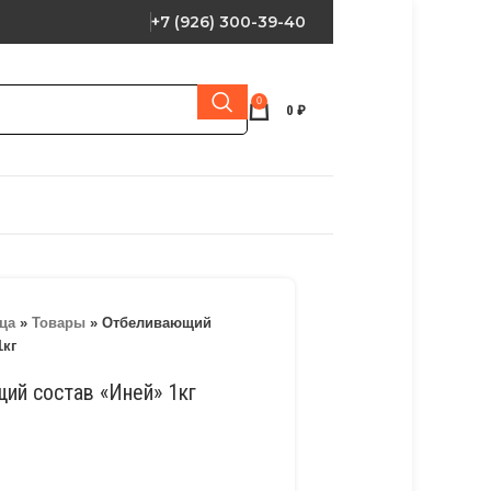
+7 (926) 300-39-40
0
0
₽
ца
»
Товары
»
Отбеливающий
1кг
ий состав «Иней» 1кг
и