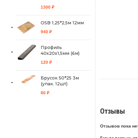
1300
₽
OSB 1,25*2,5м 12мм
940
₽
Профиль
40х20х1,5мм (6м)
120
₽
Брусок 50*25 3м
(упак. 12шт)
80
₽
Отзывы
Отзывов пока нет