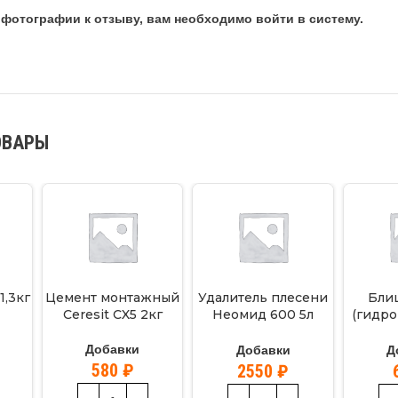
фотографии к отзыву, вам необходимо войти в систему.
ОВАРЫ
1,3кг
Цемент монтажный
Удалитель плесени
Бли
Ceresit CX5 2кг
Неомид 600 5л
(гидро
конц.
«C
Добавки
Добавки
Д
580
₽
2550
₽