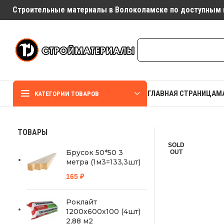
Строительные материалы в Волоколамске по доступным 
ГЛАВНАЯ СТРАНИЦА
М
КАТЕГОРИИ ТОВАРОВ
ТОВАРЫ
SOLD
Брусок 50*50 3
OUT
метра (1м3=133,3шт)
165
₽
Роклайт
1200х600х100 (4шт)
2,88 м2