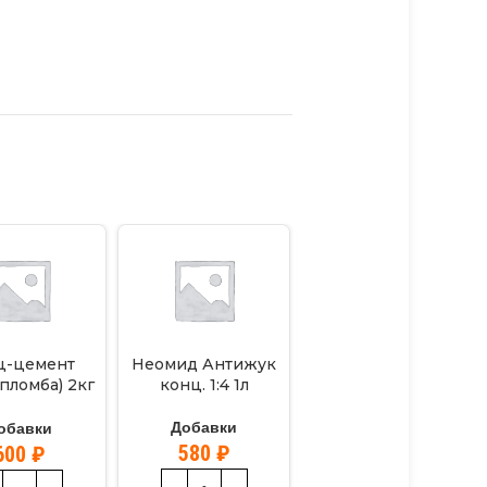
ц-цемент
Неомид Антижук
Неомид 500,
пломба) 2кг
конц. 1:4 1л
отбеливающий
ERESIT»
состав 5л
Добавки
обавки
Добавки
580
₽
600
₽
2300
₽