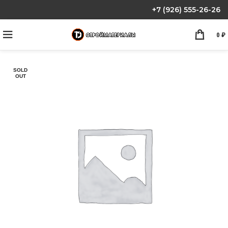
+7 (926) 555-26-26
0
₽
SOLD
OUT